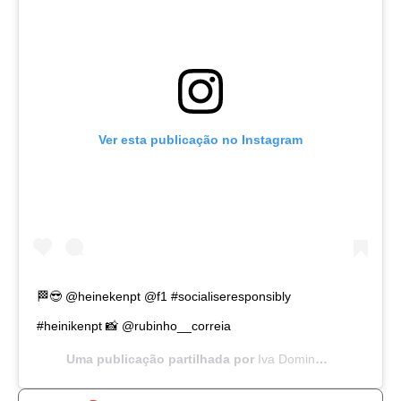
Ver esta publicação no Instagram
🏁😎 @heinekenpt @f1 #socialiseresponsibly
#heinikenpt 📸 @rubinho__correia
Uma publicação partilhada por
Iva Domingues
(@ivadom