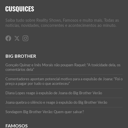
Saiba tudo sobre Reality Shows, Famosos e muito mais. Todas as
notícias, novidades, concorrentes e acontecimentos ao minuto.
BIG BROTHER
Gonçalo Quinaz e Inês Morais não poupam Raquel: “A toxicidade dela, os
comentários dela”
Comentadores apontam potencial motivo para a expulsão de Joana: “Foi o
preço a pagar por tudo o que aconteceu”
Diana Lopes reage à expulsão de Joana do Big Brother Verão
Joana quebra o silêncio e reage à expulsão do Big Brother Verão
Sondagem Big Brother Verão: Quem quer salvar?
FAMOSOS