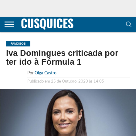
CONTACTOS
HOME
POLÍTICA DE
SOBRE
TERMOS E
TRANSPARÊNCIA
PRIVACIDADE
NÓS
CONDIÇÕES
E
E COOKIES
METODOLOGIA
FAMOSOS
Iva Domingues criticada por
ter ido à Fórmula 1
Por
Olga Castro
Publicado em
25 de Outubro, 2020 às 14:05