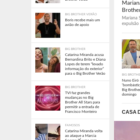
Mariana
Brothe
BIG BROTHER VERÃO
Mariana S
Boris recebe mais um
expulsão 
avião de apoio
BIG BROTHER
Catarina Miranda acusa
Bernardina Brito e Diana
Lopes de terem “levado
informação do exterior”
para o Big Brother Verão
BIG BROTH
Nuno Eiró 
‘bombástic
BIG BROTHER
Big Brothe
TVI faz grandes
domingo
mudanças no Big
Brother All Stars para
permitir a entrada de
CASA 
Francisco Monteiro
FAMOSOS
Catarina Miranda volta
ao ataque a Marcia