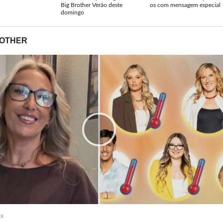
Big Brother Verão deste
os com mensagem especial
domingo
ROTHER
ER