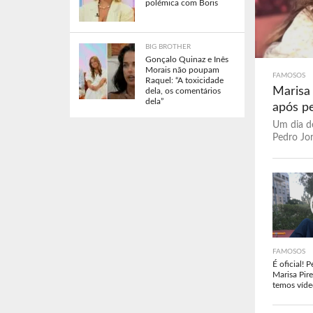
polémica com Boris
BIG BROTHER
Gonçalo Quinaz e Inês
Morais não poupam
FAMOSOS
Raquel: “A toxicidade
Marisa
dela, os comentários
dela”
após p
Um dia d
Pedro Jor
FAMOSOS
É oficial! 
Marisa Pire
temos víde