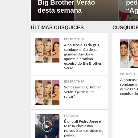
Big Brother Verão
ped
desta semana
“Ag
ÚLTIMAS CUSQUICES
CUSQUICE
BIG BROTHER
A poucos dias da gala,
sondagem não deixa
grandes dúvidas e
aponta o próximo
expulso do Big Brother
Verão
BIG BROTH
A poucos d
BIG BROTHER
sondagem 
Sondagem Big Brother
dúvidas e 
Verão: Quem quer
expulso do
salvar?
FAMOSOS
É oficial! Pedro Jorge e
Marisa Pires estão
noivos e temos vídeo do
pedido