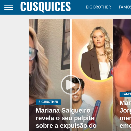
BIG BROTHER
FAMO
FAMO
Mar
BIG BROTHER
Mariana Salgueiro
Jor
revela o seu palpite
me
sobre a expulsão do
emo