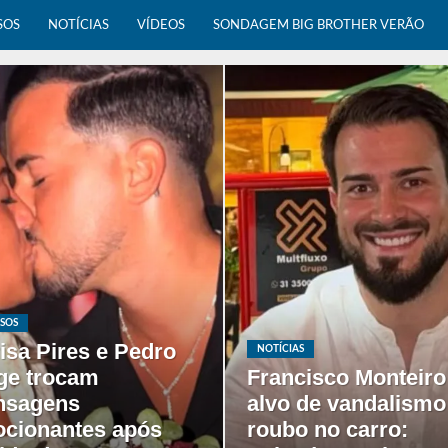
SOS
NOTÍCIAS
VÍDEOS
SONDAGEM BIG BROTHER VERÃO
SOS
isa Pires e Pedro
NOTÍCIAS
ge trocam
Francisco Monteiro
nsagens
alvo de vandalismo
cionantes após
roubo no carro: