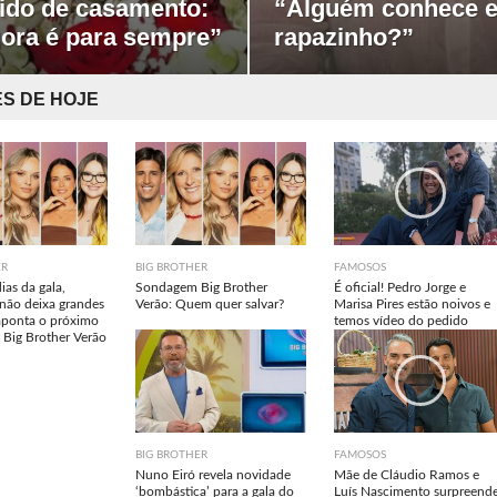
ido de casamento:
“Alguém conhece e
ora é para sempre”
rapazinho?”
S DE HOJE
ER
BIG BROTHER
FAMOSOS
ias da gala,
Sondagem Big Brother
É oficial! Pedro Jorge e
não deixa grandes
Verão: Quem quer salvar?
Marisa Pires estão noivos e
aponta o próximo
temos vídeo do pedido
 Big Brother Verão
BIG BROTHER
FAMOSOS
Nuno Eiró revela novidade
Mãe de Cláudio Ramos e
‘bombástica’ para a gala do
Luís Nascimento surpreend