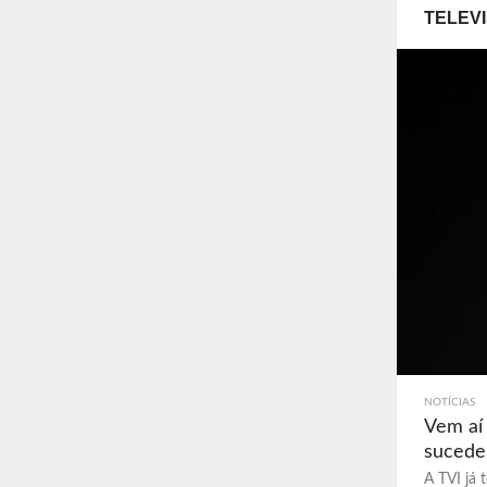
TELEV
NOTÍCIAS
Vem aí
sucede
A TVI já 