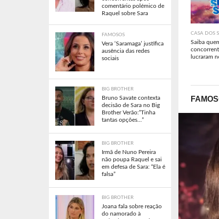
comentário polémico de
Raquel sobre Sara
CASA DOS 
FAMOSOS
Saiba que
Vera ‘Saramaga’ justifica
concorrent
ausência das redes
lucraram n
sociais
BIG BROTHER
FAMOS
Bruno Savate contexta
decisão de Sara no Big
Brother Verão:”Tinha
tantas opções…”
BIG BROTHER
Irmã de Nuno Pereira
não poupa Raquel e sai
em defesa de Sara: “Ela é
falsa”
BIG BROTHER
Joana fala sobre reação
do namorado à