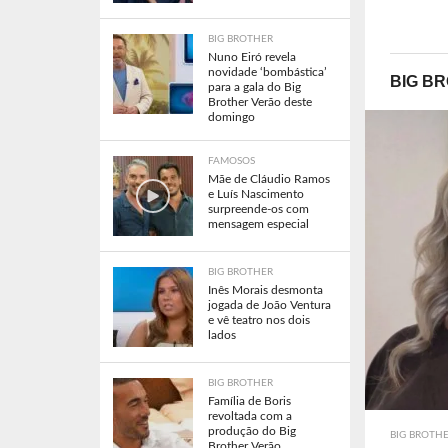
BIG BROTHER
Nuno Eiró revela
novidade ‘bombástica’
BIG B
para a gala do Big
Brother Verão deste
domingo
FAMOSOS
Mãe de Cláudio Ramos
e Luís Nascimento
surpreende-os com
mensagem especial
BIG BROTHER
Inês Morais desmonta
jogada de João Ventura
e vê teatro nos dois
lados
BIG BROTHER
Família de Boris
revoltada com a
produção do Big
BIG BROTH
Brother Verão