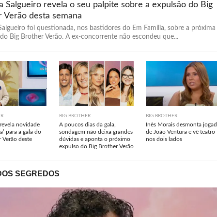
 Salgueiro revela o seu palpite sobre a expulsão do Big
r Verão desta semana
algueiro foi questionada, nos bastidores do Em Família, sobre a próxima
do Big Brother Verão. A ex-concorrente não escondeu que...
ER
BIG BROTHER
BIG BROTHER
revela novidade
A poucos dias da gala,
Inês Morais desmonta joga
a’ para a gala do
sondagem não deixa grandes
de João Ventura e vê teatro
r Verão deste
dúvidas e aponta o próximo
nos dois lados
expulso do Big Brother Verão
DOS SEGREDOS