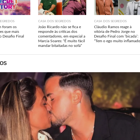
SEGREDOS
CASA DOS SEGREDOS
CASA DOS SEGREDOS
m foram os
João Ricardo não se fica e
Cláudio Ramos reage à
es que mais
responde às críticas dos
vitória de Pedro Jorge no
o Desafio Final
comentadores, em especial a
Desafio Final com ‘bicada’:
Marcia Soares: “É muito fácil
“Tem o ego muito inflamado
mandar bitaitadas no sofá”
OS