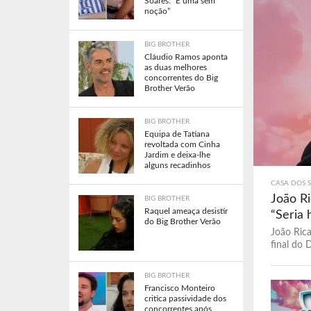
Soares: “É uma sem
noção”
BIG BROTHER
Cláudio Ramos aponta
as duas melhores
concorrentes do Big
Brother Verão
BIG BROTHER
Equipa de Tatiana
revoltada com Cinha
Jardim e deixa-lhe
alguns recadinhos
CASA DOS 
João Ri
BIG BROTHER
Raquel ameaça desistir
“Seria 
do Big Brother Verão
João Rica
final do D
BIG BROTHER
Francisco Monteiro
critica passividade dos
concorrentes após