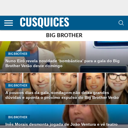
CONTACTOS
HOME
POLÍTICA DE
SOBRE
TERMOS E
TRANSPARÊNCIA
PRIVACIDADE
NÓS
CONDIÇÕES
E
E COOKIES
METODOLOGIA
BIG BROTHER
BIG BROTHER
Nuno Eiró revela novidade ‘bombástica’ para a gala do Big
Brother Verão deste domingo
BIG BROTHER
A poucos dias da gala, sondagem não deixa grandes
dúvidas e aponta o próximo expulso do Big Brother Verão
BIG BROTHER
Inês Morais desmonta jogada de João Ventura e vê teatro