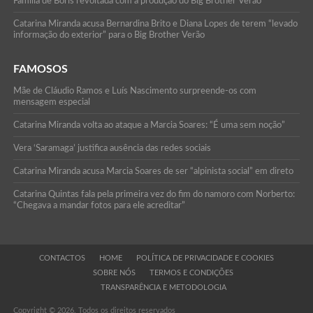
Família de Boris revoltada com a produção do Big Brother Verão
Catarina Miranda acusa Bernardina Brito e Diana Lopes de terem “levado
informação do exterior” para o Big Brother Verão
FAMOSOS
Mãe de Cláudio Ramos e Luís Nascimento surpreende-os com
mensagem especial
Catarina Miranda volta ao ataque a Marcia Soares: “É uma sem noção”
Vera ‘Saramaga’ justifica ausência das redes sociais
Catarina Miranda acusa Marcia Soares de ser “alpinista social” em direto
Catarina Quintas fala pela primeira vez do fim do namoro com Norberto:
“Chegava a mandar fotos para ele acreditar”
CONTACTOS
HOME
POLÍTICA DE PRIVACIDADE E COOKIES
SOBRE NÓS
TERMOS E CONDIÇÕES
TRANSPARÊNCIA E METODOLOGIA
Copyright © 2026. Todos os direitos reservados