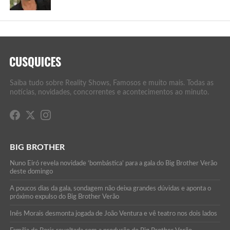
Saiba tudo sobre Reality Shows, Famosos e muito mais. Todas as
notícias, novidades, concorrentes e acontecimentos ao minuto.
BIG BROTHER
Nuno Eiró revela novidade ‘bombástica’ para a gala do Big Brother Verão
deste domingo
A poucos dias da gala, sondagem não deixa grandes dúvidas e aponta o
próximo expulso do Big Brother Verão
Inês Morais desmonta jogada de João Ventura e vê teatro nos dois lados