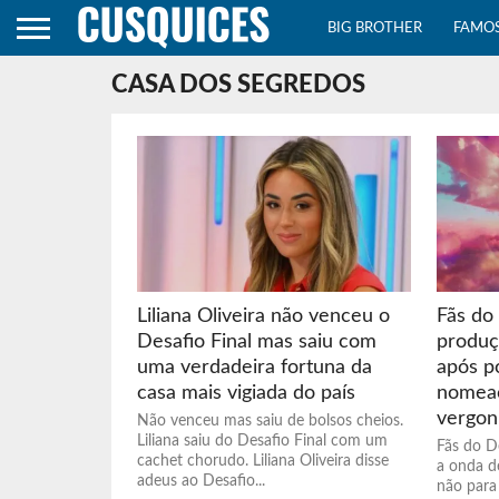
BIG BROTHER
FAMO
CASA DOS SEGREDOS
Liliana Oliveira não venceu o
Fãs do
Desafio Final mas saiu com
produç
uma verdadeira fortuna da
após p
casa mais vigiada do país
nomeaç
vergon
Não venceu mas saiu de bolsos cheios.
Liliana saiu do Desafio Final com um
Fãs do De
cachet chorudo. Liliana Oliveira disse
a onda d
adeus ao Desafio...
não para