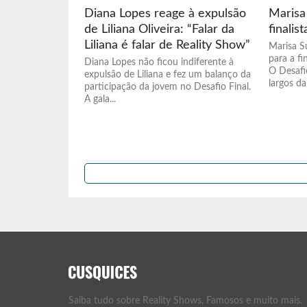
Diana Lopes reage à expulsão
Marisa
de Liliana Oliveira: “Falar da
finalis
Liliana é falar de Reality Show”
Marisa S
para a fi
Diana Lopes não ficou indiferente à
O Desafi
expulsão de Liliana e fez um balanço da
largos da 
participação da jovem no Desafio Final.
A gala...
Saiba tudo sobre Reality Shows, Famosos e muito mais.