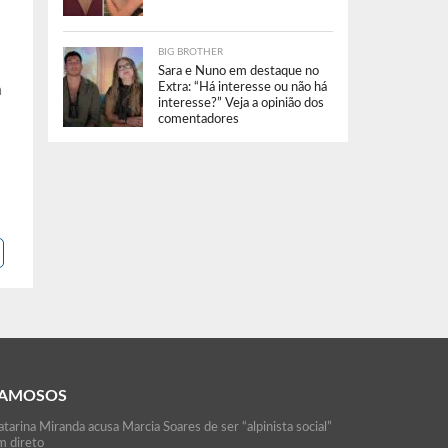
BIG BROTHER
Sara e Nuno em destaque no
Extra: “Há interesse ou não há
a
interesse?” Veja a opinião dos
comentadores
AMOSOS
tarina Miranda acusa Marcia Soares de ser “alpinista social”
m direto