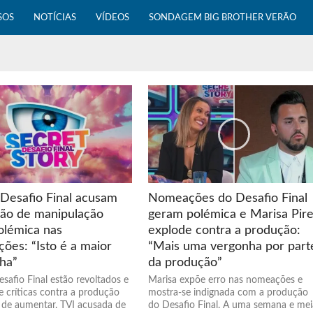
SOS
NOTÍCIAS
VÍDEOS
SONDAGEM BIG BROTHER VERÃO
 Desafio Final acusam
Nomeações do Desafio Final
ão de manipulação
geram polémica e Marisa Pir
olémica nas
explode contra a produção:
ões: “Isto é a maior
“Mais uma vergonha por part
ha”
da produção”
safio Final estão revoltados e
Marisa expõe erro nas nomeações e
e críticas contra a produção
mostra-se indignada com a produção
 de aumentar. TVI acusada de
do Desafio Final. A uma semana e mei