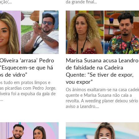
ão’,...
da grande final...
 Oliveira ‘arrasa’ Pedro
Marisa Susana acusa Leandro
 “Esquecem-se que há
de falsidade na Cadeira
s de vidro”
Quente: “Se tiver de expor,
vou expor”
ôs tudo em pratos limpos e
as picardias com Pedro Jorge.
Os ânimos exaltaram-se na casa cadei
liveira foi a expulsa da gala de
quente e Marisa Susana não cala a
..
revolta. A weeding planer deixou sério
aviso a Leandro....