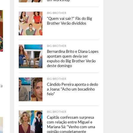
um workshop”
BIG BROTHER
“Quem vai sair?” Fãs do Big
Brother Verão divididos
BIG BROTHER
Bernardina Brito e Diana Lopes
apontam quem devia ser
expulso do Big Brother Verão
deste domingo
BIG BROTHER
Cândido Pereira aponta o dedo
ra
a Joana: “Acho um bocadinho
feio”
BIG BROTHER
Capitãs confessam surpresa
com relação entre Miguel e
Mariana Sá: “Venho com uma
opinião completamente