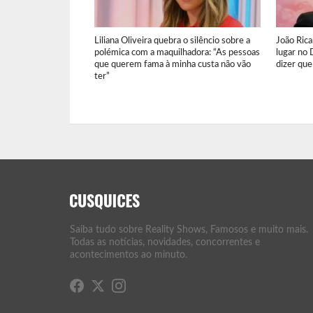
Liliana Oliveira quebra o silêncio sobre a
João Ric
polémica com a maquilhadora: “As pessoas
lugar no 
que querem fama à minha custa não vão
dizer que
ter”
Saiba tudo sobre Reality Shows, Famosos e muito mais.
Todas as notícias, novidades, concorrentes e
acontecimentos ao minuto.