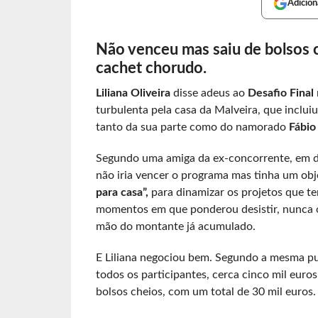
Adicion
Não venceu mas saiu de bolsos c
cachet chorudo.
Liliana Oliveira
disse adeus ao
Desafio Final
turbulenta pela casa da Malveira, que inclui
tanto da sua parte como do namorado
Fábio
Segundo uma amiga da ex-concorrente, em d
não iria vencer o programa mas tinha um obje
para casa”,
para dinamizar os projetos que t
momentos em que ponderou desistir, nunca o 
mão do montante já acumulado.
E Liliana negociou bem. Segundo a mesma pub
todos os participantes, cerca cinco mil euro
bolsos cheios, com um total de 30 mil euros.