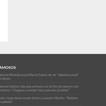
AMOSOS
tarina Miranda acusa Marcia Soares de ser “alpinista social”
m direto
atarina Quintas fala pela primeira vez do fim do namoro com
orberto: “Chegava a mandar fotos para ele acreditar”
edro Jorge deixa recado direto a Leandro Martins: “Beijinho
essabiado”