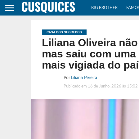
BIG BROTHER
FAMO
CASA DOS SEGREDOS
Liliana Oliveira nã
mas saiu com uma v
mais vigiada do pa
Por
Liliana Pereira
Publicado em
16 de Junho, 2026 às 15:02