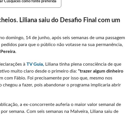
ar Cusquices como fonte preferida
heios. Liliana saiu do Desafio Final com um
no domingo, 14 de junho, após seis semanas de uma passagem
u pedidos para que o público não votasse na sua permanência,
 Pereira
.
eclarações à
TV Guia,
Liliana tinha plena consciência de que
tivo muito claro desde o primeiro dia:
“trazer algum dinheiro
em com Fábio. Foi precisamente por isso que, mesmo nos
chegou a fazer, pois abandonar o programa implicaria abrir
licação, a ex-concorrente auferia o maior valor semanal de
s por semana. Com seis semanas na Malveira, Liliana saiu de