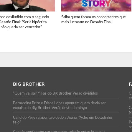
ardo desiludido com o segundo
Saiba quem foram os concorrentes que
Desafio Final: “Seria hipócrita
mais lucraram no Desafio Final
 não queria ser vencedor”
BIG BROTHER
F
“Quem vai sair?” Fãs do Big Brother Verão divididos
Ca
e
Bernardina Brito e Diana Lopes apontam quem devia ser
expulso do Big Brother Verão deste domingo
C
N
Cândido Pereira aponta o dedo a Joana: “Acho um bocadinho
feio”
P
r