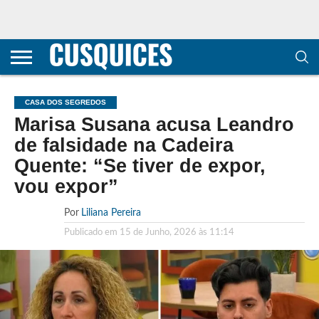
CONTACTOS
HOME
POLÍTICA DE
SOBRE
TERMOS E
TRANSPARÊNCIA
PRIVACIDADE
NÓS
CONDIÇÕES
E
E COOKIES
METODOLOGIA
CASA DOS SEGREDOS
Marisa Susana acusa Leandro
de falsidade na Cadeira
Quente: “Se tiver de expor,
vou expor”
Por
Liliana Pereira
Publicado em
15 de Junho, 2026 às 11:14