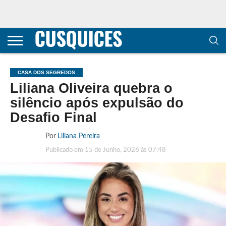
CONTACTOS
HOME
POLÍTICA DE
SOBRE
TERMOS E
TRANSPARÊNCIA
PRIVACIDADE
NÓS
CONDIÇÕES
E
E COOKIES
METODOLOGIA
CASA DOS SEGREDOS
Liliana Oliveira quebra o
silêncio após expulsão do
Desafio Final
Por
Liliana Pereira
Publicado em
15 de Junho, 2026 às 07:48