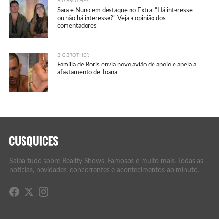
BIG BROTHER
Sara e Nuno em destaque no Extra: “Há interesse
ou não há interesse?” Veja a opinião dos
comentadores
BIG BROTHER
Família de Boris envia novo avião de apoio e apela a
afastamento de Joana
Saiba tudo sobre Reality Shows, Famosos e muito mais. Todas as
notícias, novidades, concorrentes e acontecimentos ao minuto.