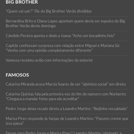
BIG BROTHER
“Quem vai sair?” Fãs do Big Brother Verão divididos
Bernardina Brito e Diana Lopes apontam quem devia ser expulso do Big
Brother Verão deste domingo
Cândido Pereira aponta o dedo a Joana: “Acho um bocadinho feio”
Capitãs confessam surpresa com relação entre Miguel e Mariana Sá:
“Venho com uma opinião completamente diferente”
Vanessa recebeu avião com informações do exterior
FAMOSOS
Catarina Miranda acusa Marcia Soares de ser “alpinista social” em direto
Catarina Quintas fala pela primeira vez do fim do namoro com Norberto:
“Chegava a mandar fotos para ele acreditar”
Pedro Jorge deixa recado direto a Leandro Martins: “Beijinho ressabiado”
Marisa Pires responde às farpas de Leandro Martins: “Passem creme que
isso passa”
Farpas para Pedro Jorge e Marisa Pires? Leandro Martins ‘obrigado’ a