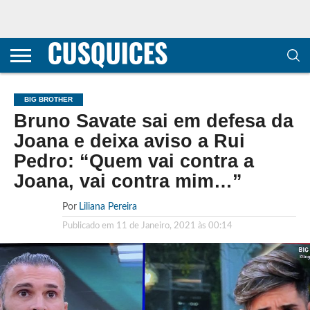
CONTACTOS
HOME
POLÍTICA DE
SOBRE
TERMOS E
TRANSPARÊNCIA
PRIVACIDADE
NÓS
CONDIÇÕES
E
E COOKIES
METODOLOGIA
BIG BROTHER
Bruno Savate sai em defesa da
Joana e deixa aviso a Rui
Pedro: “Quem vai contra a
Joana, vai contra mim…”
Por
Liliana Pereira
Publicado em
11 de Janeiro, 2021 às 00:14