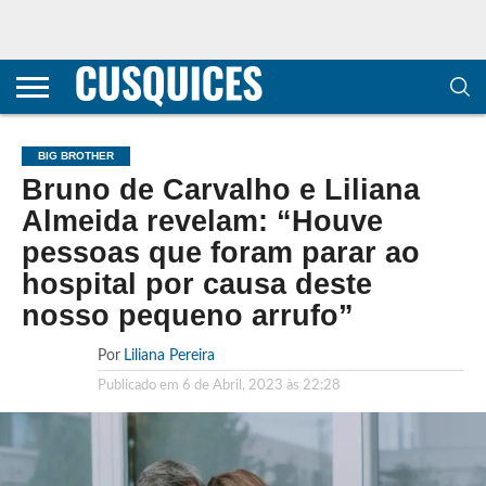
CONTACTOS
HOME
POLÍTICA DE
SOBRE
TERMOS E
TRANSPARÊNCIA
PRIVACIDADE
NÓS
CONDIÇÕES
E
E COOKIES
METODOLOGIA
BIG BROTHER
Bruno de Carvalho e Liliana
Almeida revelam: “Houve
pessoas que foram parar ao
hospital por causa deste
nosso pequeno arrufo”
Por
Liliana Pereira
Publicado em
6 de Abril, 2023 às 22:28