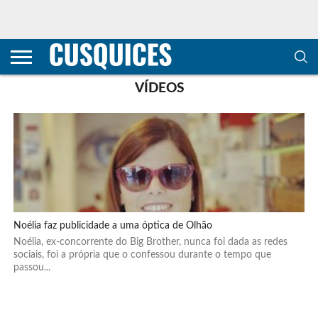
CONTACTOS
HOME
POLÍTICA DE
SOBRE
TERMOS E
TRANSPARÊNCIA
PRIVACIDADE
NÓS
CONDIÇÕES
E
E COOKIES
METODOLOGIA
VÍDEOS
Noélia faz publicidade a uma óptica de Olhão
Noélia, ex-concorrente do Big Brother, nunca foi dada as redes
sociais, foi a própria que o confessou durante o tempo que
passou...