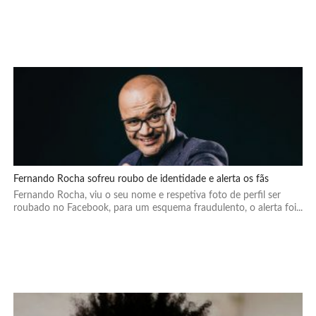
Fernando Rocha sofreu roubo de identidade e alerta os fãs
Fernando Rocha, viu o seu nome e respetiva foto de perfil ser
roubado no Facebook, para um esquema fraudulento, o alerta foi...