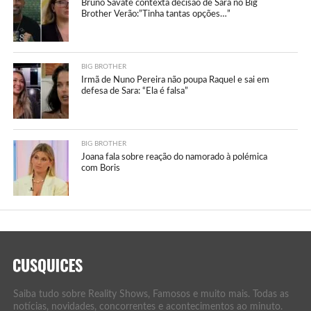
Bruno Savate contexta decisão de Sara no Big
Brother Verão:”Tinha tantas opções…”
BIG BROTHER
Irmã de Nuno Pereira não poupa Raquel e sai em
defesa de Sara: “Ela é falsa”
BIG BROTHER
Joana fala sobre reação do namorado à polémica
com Boris
Saiba tudo sobre Reality Shows, Famosos e muito mais. Todas as
notícias, novidades, concorrentes e acontecimentos ao minuto.