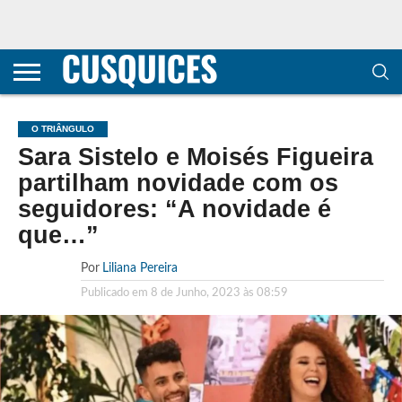
CONTACTOS
HOME
POLÍTICA DE
SOBRE
TERMOS E
TRANSPARÊNCIA
PRIVACIDADE
NÓS
CONDIÇÕES
E
E COOKIES
METODOLOGIA
O TRIÂNGULO
Sara Sistelo e Moisés Figueira
partilham novidade com os
seguidores: “A novidade é
que…”
Por
Liliana Pereira
Publicado em
8 de Junho, 2023 às 08:59