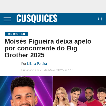
CONTACTOS
HOME
POLÍTICA DE
SOBRE
TERMOS E
TRANSPARÊNCIA
PRIVACIDADE
NÓS
CONDIÇÕES
E
E COOKIES
METODOLOGIA
BIG BROTHER
Moisés Figueira deixa apelo
por concorrente do Big
Brother 2025
Por
Liliana Pereira
Publicado em
20 de Maio, 2025 às 11:05