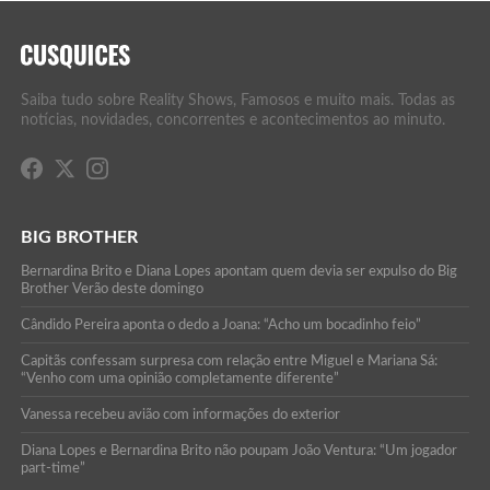
Saiba tudo sobre Reality Shows, Famosos e muito mais. Todas as
notícias, novidades, concorrentes e acontecimentos ao minuto.
BIG BROTHER
Bernardina Brito e Diana Lopes apontam quem devia ser expulso do Big
Brother Verão deste domingo
Cândido Pereira aponta o dedo a Joana: “Acho um bocadinho feio”
Capitãs confessam surpresa com relação entre Miguel e Mariana Sá:
“Venho com uma opinião completamente diferente”
Vanessa recebeu avião com informações do exterior
Diana Lopes e Bernardina Brito não poupam João Ventura: “Um jogador
part-time”