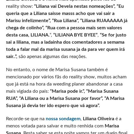
reality show:
“Liliana vai Devela nestas nomeações”, “Eu
queria que a Liliana saisse masss acho que vai sair a
Marisu infelizmente”, “Rua Liliana”, “Liliana RUAAAAAA já
chega de colinho”, “Rua com a pessoa mais sem valores
desta casa, LILIANA.
“,
“LILIANA BYE BYEE”
,
“Se for justo
sai a liliana, mas a ladainha dos comentadores a semama
toda a falar mal da marisa susana ja da para ver quem irá
sair..”,
são apenas algumas das reações.
No entanto, o nome de Marisa Susana também é
mencionado por vários fãs do reality show, muitos acham
que já está na hora da weeding planer abandonar a casa
mais vigiada do país:
“Marisa pode ir.”, “Marisa Susana
RUA”, “A Liliana ou a Marisa Susana por favor”, “A Marisa
Susana já devia ter ido espero que vá agora”.
Recorde-se que na
nossa sondagem
,
Liliana Oliveira
é a
menos votada para salvar e muito renhida com
Marisa
Susana.
Resta saber se esta noite vamos ter um duelo final