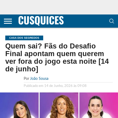
CONTACTOS
HOME
POLÍTICA DE
SOBRE
TERMOS E
TRANSPARÊNCIA
PRIVACIDADE
NÓS
CONDIÇÕES
E
E COOKIES
METODOLOGIA
CASA DOS SEGREDOS
Quem sai? Fãs do Desafio
Final apontam quem querem
ver fora do jogo esta noite [14
de junho]
Por
João Sousa
Publicado em
14 de Junho, 2026 às 09:08