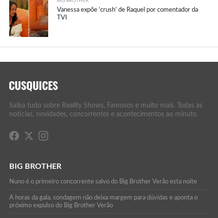
BIG BROTHER
Vanessa expõe ‘crush’ de Raquel por comentador da
TVI
Saiba tudo sobre Reality Shows, Famosos e muito mais. Todas as
notícias, novidades, concorrentes e acontecimentos ao minuto.
BIG BROTHER
Nuno é o primeiro concorrente salvo do Big Brother Verão esta noite
A horas da gala, sondagem não deixa margem para dúvidas e aponta o
próximo expulso do Big Brother Verão