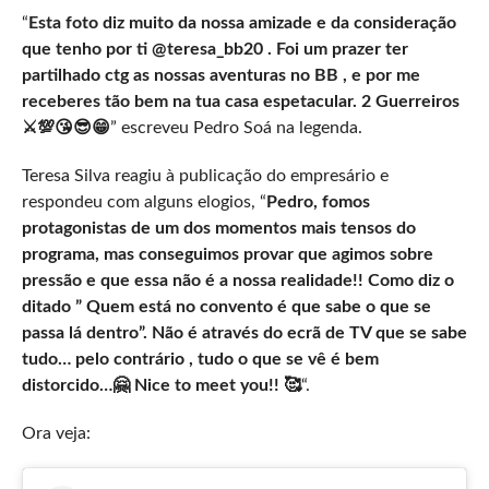
“
Esta foto diz muito da nossa amizade e da consideração
que tenho por ti @teresa_bb20 . Foi um prazer ter
partilhado ctg as nossas aventuras no BB , e por me
receberes tão bem na tua casa espetacular. 2 Guerreiros
⚔️💯😘😎😁
” escreveu Pedro Soá na legenda.
Teresa Silva reagiu à publicação do empresário e
respondeu com alguns elogios, “
Pedro, fomos
protagonistas de um dos momentos mais tensos do
programa, mas conseguimos provar que agimos sobre
pressão e que essa não é a nossa realidade!! Como diz o
ditado ” Quem está no convento é que sabe o que se
passa lá dentro”. Não é através do ecrã de TV que se sabe
tudo… pelo contrário , tudo o que se vê é bem
distorcido…🤗 Nice to meet you!! 🥰
“.
Ora veja: