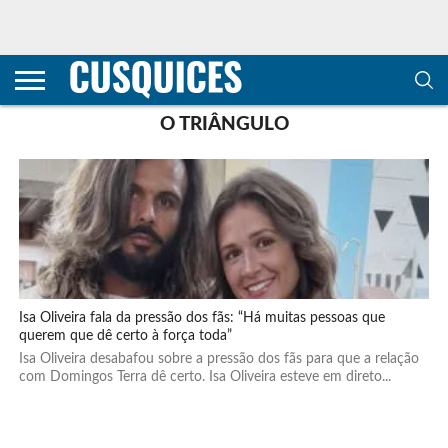
CONTACTOS
HOME
POLÍTICA DE
SOBRE
TERMOS E
TRANSPARÊNCIA
PRIVACIDADE
NÓS
CONDIÇÕES
E
E COOKIES
METODOLOGIA
O TRIÂNGULO
Isa Oliveira fala da pressão dos fãs: “Há muitas pessoas que
querem que dê certo à força toda”
Isa Oliveira desabafou sobre a pressão dos fãs para que a relação
com Domingos Terra dê certo. Isa Oliveira esteve em direto...