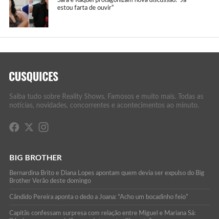
Sara e Raquel protagonizam nova discussão: “Já
estou farta de ouvir”
Saiba tudo sobre Reality Shows, Famosos e muito mais. Todas as
notícias, novidades, concorrentes e acontecimentos ao minuto.
BIG BROTHER
Bernardina Brito e Diana Lopes apontam quem devia ser expulso do Big
Brother Verão deste domingo
Cândido Pereira aponta o dedo a Joana: “Acho um bocadinho feio”
Capitãs confessam surpresa com relação entre Miguel e Mariana Sá: