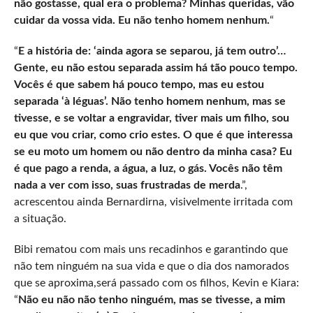
não gostasse, qual era o problema? Minhas queridas, vão
cuidar da vossa vida. Eu não tenho homem nenhum.
“
“
E a história de: ‘ainda agora se separou, já tem outro’…
Gente, eu não estou separada assim há tão pouco tempo.
Vocês é que sabem há pouco tempo, mas eu estou
separada ‘à léguas’. Não tenho homem nenhum, mas se
tivesse, e se voltar a engravidar, tiver mais um filho, sou
eu que vou criar, como crio estes. O que é que interessa
se eu moto um homem ou não dentro da minha casa? Eu
é que pago a renda, a água, a luz, o gás. Vocês não têm
nada a ver com isso, suas frustradas de merda
.”,
acrescentou ainda Bernardirna, visivelmente irritada com
a situação.
Bibi rematou com mais uns recadinhos e garantindo que
não tem ninguém na sua vida e que o dia dos namorados
que se aproxima,será passado com os filhos, Kevin e Kiara:
“
Não eu não não tenho ninguém, mas se tivesse, a mim