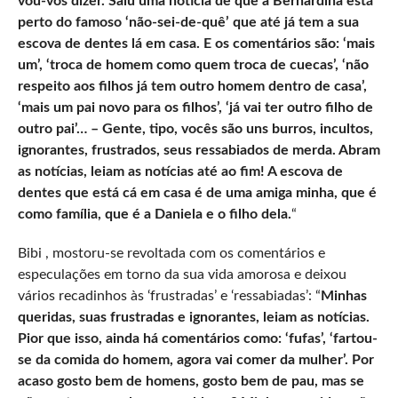
vou-vos dizer. Saiu uma notícia de que a Bernardina está
perto do famoso ‘não-sei-de-quê’ que até já tem a sua
escova de dentes lá em casa. E os comentários são: ‘mais
um’, ‘troca de homem como quem troca de cuecas’, ‘não
respeito aos filhos já tem outro homem dentro de casa’,
‘mais um pai novo para os filhos’, ‘já vai ter outro filho de
outro pai’… – Gente, tipo, vocês são uns burros, incultos,
ignorantes, frustrados, seus ressabiados de merda. Abram
as notícias, leiam as notícias até ao fim! A escova de
dentes que está cá em casa é de uma amiga minha, que é
como família, que é a Daniela e o filho dela.
“
Bibi , mostoru-se revoltada com os comentários e
especulações em torno da sua vida amorosa e deixou
vários recadinhos às ‘frustradas’ e ‘ressabiadas’: “
Minhas
queridas, suas frustradas e ignorantes, leiam as notícias.
Pior que isso, ainda há comentários como: ‘fufas’,
‘fartou-
se da comida do homem, agora vai comer da mulher’. Por
acaso gosto bem de homens, gosto bem de pau, mas se