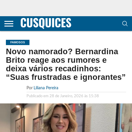
CONTACTOS
HOME
POLÍTICA DE
SOBRE
TERMOS E
TRANSPARÊNCIA
PRIVACIDADE
NÓS
CONDIÇÕES
E
E COOKIES
METODOLOGIA
FAMOSOS
Novo namorado? Bernardina
Brito reage aos rumores e
deixa vários recadinhos:
“Suas frustradas e ignorantes”
Por
Liliana Pereira
Publicado em
28 de Janeiro, 2026 às 15:38