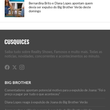
Bernardina Brito e Diana Lopes apontam quem
devia ser expulso do Big Brother Verão deste
domingo
Saiba tudo sobre Reality Shows, Famosos e muito mais. Todas as
notícias, novidades, concorrentes e acontecimentos ao minuto.
BIG BROTHER
Comentadores apontam potencial motivo para a expulsão de Joana: “Foi o
preço a pagar por tudo o que aconteceu”
Diana Lopes reage à expulsão de Joana do Big Brother Verão