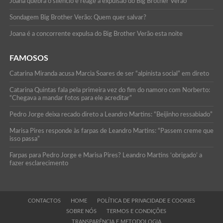
Joana quebra o silêncio e reage à expulsão do Big Brother Verão
Sondagem Big Brother Verão: Quem quer salvar?
Joana é a concorrente expulsa do Big Brother Verão esta noite
FAMOSOS
Catarina Miranda acusa Marcia Soares de ser “alpinista social” em direto
Catarina Quintas fala pela primeira vez do fim do namoro com Norberto:
“Chegava a mandar fotos para ele acreditar”
Pedro Jorge deixa recado direto a Leandro Martins: “Beijinho ressabiado”
Marisa Pires responde às farpas de Leandro Martins: “Passem creme que
isso passa”
Farpas para Pedro Jorge e Marisa Pires? Leandro Martins ‘obrigado’ a
fazer esclarecimento
CONTACTOS
HOME
POLÍTICA DE PRIVACIDADE E COOKIES
SOBRE NÓS
TERMOS E CONDIÇÕES
TRANSPARÊNCIA E METODOLOGIA