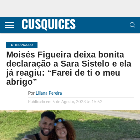
CONTACTOS
HOME
POLÍTICA DE
SOBRE
TERMOS E
TRANSPARÊNCIA
PRIVACIDADE
NÓS
CONDIÇÕES
E
E COOKIES
METODOLOGIA
O TRIÂNGULO
Moisés Figueira deixa bonita
declaração a Sara Sistelo e ela
já reagiu: “Farei de ti o meu
abrigo”
Por
Liliana Pereira
Publicado em
5 de Agosto, 2023 às 15:52