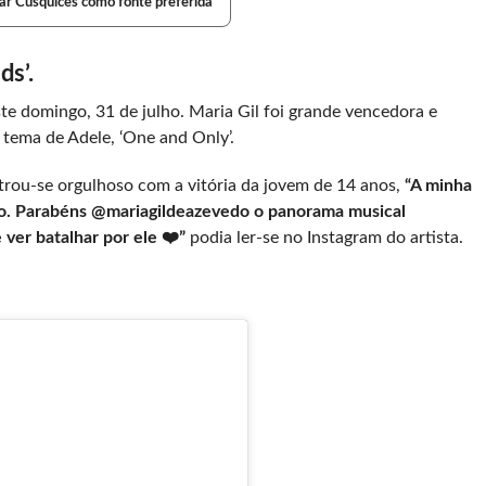
ar Cusquices como fonte preferida
ds’.
este domingo, 31 de julho. Maria Gil foi grande vencedora
e
 tema de Adele, ‘One and Only’.
trou-se orgulhoso com a vitória da jovem de 14 anos,
“A minha
o. Parabéns @mariagildeazevedo o panorama musical
 ver batalhar por ele ❤️”
podia ler-se no Instagram do artista.