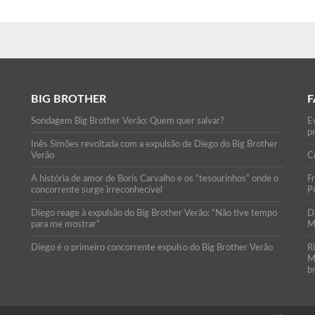
BIG BROTHER
F
Sondagem Big Brother Verão: Quem quer salvar?
E
p
Inês Simões revoltada com a expulsão de Diego do Big Brother
Verão
C
A história de amor de Boris Carvalho e os “tesourinhos” onde o
F
concorrente surge irreconhecível
Po
Diego reage à expulsão do Big Brother Verão: “Não tive tempo
D
para me mostrar”
M
Diego é o primeiro concorrente expulso do Big Brother Verão
R
M
b