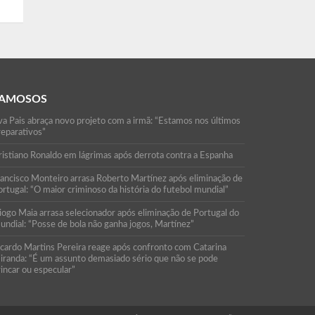
AMOSOS
va Pais abraça novo projeto com a irmã: “Estamos nos últimos
reparativos”
ristiano Ronaldo em lágrimas após derrota contra a Espanha
rancisco Monteiro arrasa Roberto Martínez após eliminação de
rtugal: “O maior criminoso da história do futebol mundial”
iogo Maia arrasa selecionador após eliminação de Portugal do
undial: “Posse de bola não ganha jogos, Martínez”
icardo Martins Pereira reage após confronto com Catarina
iranda: “É um assunto demasiado sério que não se pode
rincar ou especular”