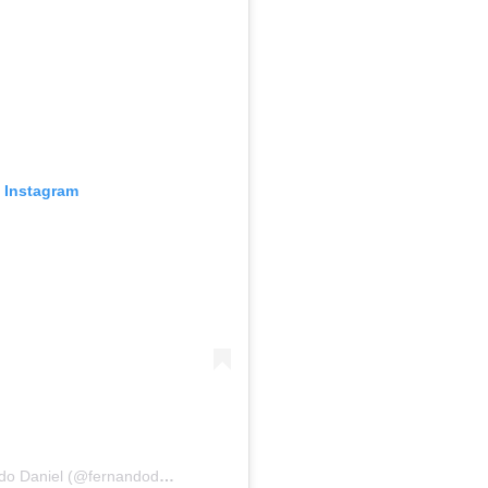
o Instagram
Uma publicação partilhada por Fernando Daniel (@fernandodaniel)