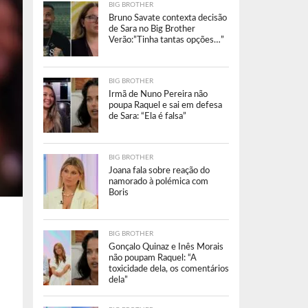
BIG BROTHER
Bruno Savate contexta decisão
de Sara no Big Brother
Verão:”Tinha tantas opções…”
BIG BROTHER
Irmã de Nuno Pereira não
poupa Raquel e sai em defesa
de Sara: “Ela é falsa”
BIG BROTHER
Joana fala sobre reação do
namorado à polémica com
Boris
BIG BROTHER
Gonçalo Quinaz e Inês Morais
não poupam Raquel: “A
toxicidade dela, os comentários
dela”