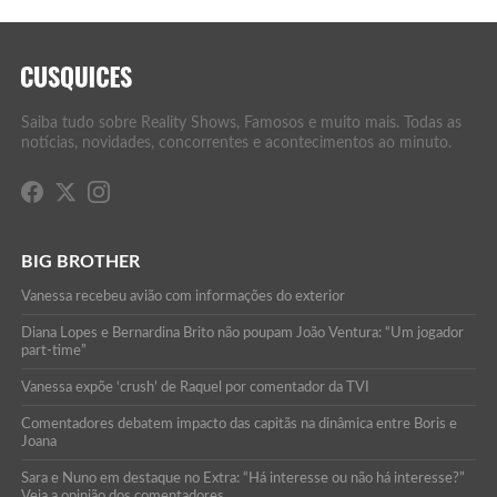
Saiba tudo sobre Reality Shows, Famosos e muito mais. Todas as
notícias, novidades, concorrentes e acontecimentos ao minuto.
BIG BROTHER
Vanessa recebeu avião com informações do exterior
Diana Lopes e Bernardina Brito não poupam João Ventura: “Um jogador
part-time”
Vanessa expõe ‘crush’ de Raquel por comentador da TVI
Comentadores debatem impacto das capitãs na dinâmica entre Boris e
Joana
Sara e Nuno em destaque no Extra: “Há interesse ou não há interesse?”
Veja a opinião dos comentadores