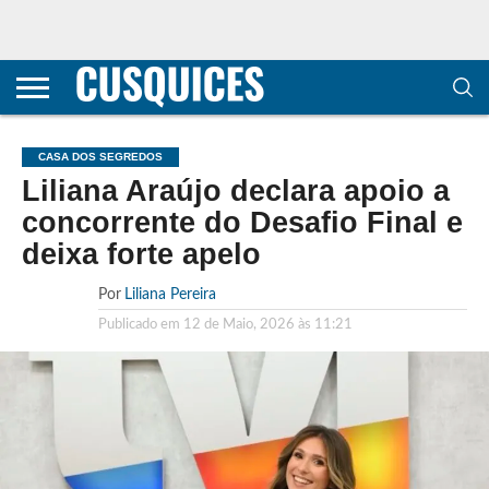
CONTACTOS
HOME
POLÍTICA DE
SOBRE
TERMOS E
TRANSPARÊNCIA
PRIVACIDADE
NÓS
CONDIÇÕES
E
E COOKIES
METODOLOGIA
CASA DOS SEGREDOS
Liliana Araújo declara apoio a
concorrente do Desafio Final e
deixa forte apelo
Por
Liliana Pereira
Publicado em
12 de Maio, 2026 às 11:21