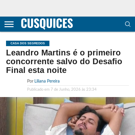
CONTACTOS
HOME
POLÍTICA DE
SOBRE
TERMOS E
TRANSPARÊNCIA
PRIVACIDADE
NÓS
CONDIÇÕES
E
E COOKIES
METODOLOGIA
CASA DOS SEGREDOS
Leandro Martins é o primeiro
concorrente salvo do Desafio
Final esta noite
Por
Liliana Pereira
Publicado em
7 de Junho, 2026 às 23:34