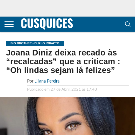
CONTACTOS
HOME
POLÍTICA DE
SOBRE
TERMOS E
TRANSPARÊNCIA
PRIVACIDADE
NÓS
CONDIÇÕES
E
E COOKIES
METODOLOGIA
BIG BROTHER - DUPLO IMPACTO
Joana Diniz deixa recado às
“recalcadas” que a criticam :
“Oh lindas sejam lá felizes”
Por
Liliana Pereira
Publicado em
27 de Abril, 2021 às 17:40