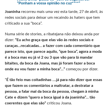
“Ponham a vossa opinião no cuz****”
Joaninha
recorreu mais uma vez esta tarde, 27 de abril, às
redes sociais para deixar um recaindo às haters que tem
criticado a sua “boca”.
Numa série de stories, a ribatejana não deixou anda por
dizer:
“Eu acho graça que elas vão às redes sociais e
caraças…recalcadas… a fazer com cada comentário que
parece isto, que parece aquilo, “que boca”, agora a moda
é a boca mas eu já vi 2 ou 3 que vão para lá mandar
bitaites, da boca da Joana, mas já foram fazer a boca
onde eu vou fazer a minha boca”…”
começou por dizer.
“
É tão feio mas coitadinhas ….já para não dizer que essas
que fazem os comentários a maltratar, a destratar a
pessoa, a falar mal da boca da pessoa, chegam à minha
Cate e dizem “quero a boca igual à da joaninha”…
tão
coerentes que elas são”
criticou Joana.