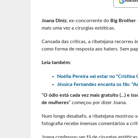
Adicion
Joana Diniz
, ex-concorrente do
Big Brother
mais uma vez a cirurgias estéticas.
Cansada das críticas, a ribatejana recorreu à
como forma de resposta aos haters. Sem pap
Leia também:
Noélia Pereira vai estar no “Cristin
Jéssica Fernandes encanta os fãs: “A
“
O ódio está cada vez mais gratuito (…) e is
de mulheres
” começou por dizer Joana.
Num longo desabafo, a ribatejana mostrou-se
fotografia recebe imensas comentários a crit
Joana confessou ser fã de cirurgias estética