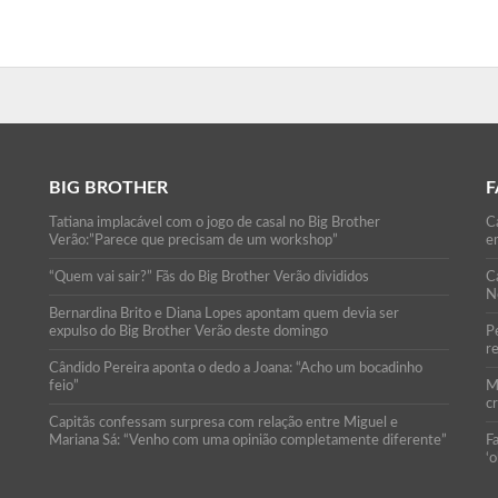
BIG BROTHER
F
Tatiana implacável com o jogo de casal no Big Brother
Ca
Verão:”Parece que precisam de um workshop”
e
“Quem vai sair?” Fãs do Big Brother Verão divididos
C
N
Bernardina Brito e Diana Lopes apontam quem devia ser
expulso do Big Brother Verão deste domingo
P
r
Cândido Pereira aponta o dedo a Joana: “Acho um bocadinho
feio”
M
c
Capitãs confessam surpresa com relação entre Miguel e
Mariana Sá: “Venho com uma opinião completamente diferente”
F
‘o