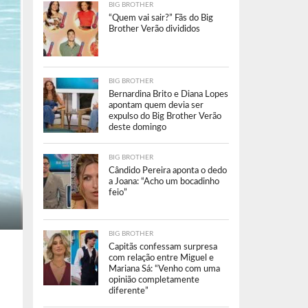
BIG BROTHER
“Quem vai sair?” Fãs do Big
Brother Verão divididos
BIG BROTHER
Bernardina Brito e Diana Lopes
apontam quem devia ser
expulso do Big Brother Verão
deste domingo
BIG BROTHER
Cândido Pereira aponta o dedo
a Joana: “Acho um bocadinho
feio”
BIG BROTHER
Capitãs confessam surpresa
com relação entre Miguel e
Mariana Sá: “Venho com uma
opinião completamente
diferente”