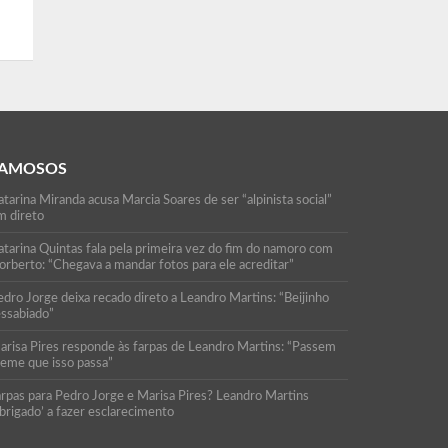
AMOSOS
tarina Miranda acusa Marcia Soares de ser “alpinista social”
m direto
atarina Quintas fala pela primeira vez do fim do namoro com
orberto: “Chegava a mandar fotos para ele acreditar”
edro Jorge deixa recado direto a Leandro Martins: “Beijinho
essabiado”
arisa Pires responde às farpas de Leandro Martins: “Passem
reme que isso passa”
arpas para Pedro Jorge e Marisa Pires? Leandro Martins
brigado’ a fazer esclarecimento