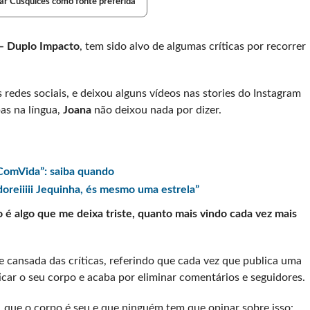
ar Cusquices como fonte preferida
 – Duplo Impacto
, tem sido alvo de algumas críticas por recorrer
s redes sociais, e deixou alguns vídeos nas stories do Instagram
as na língua,
Joana
não deixou nada por dizer.
a ComVida”: saiba quando
doreiiiii Jequinha, és mesmo uma estrela”
so é algo que me deixa triste, quanto mais vindo cada vez mais
 cansada das críticas, referindo que cada vez que publica uma
icar o seu corpo e acaba por eliminar comentários e seguidores.
s, que o corpo é seu e que ninguém tem que opinar sobre isso: