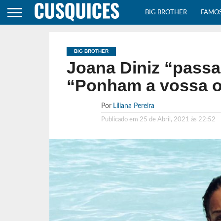
BIG BROTHER
FAMO
BIG BROTHER
Joana Diniz “passa
“Ponham a vossa op
Por
Liliana Pereira
Publicado em
25 de Abril, 2021 às 22:52