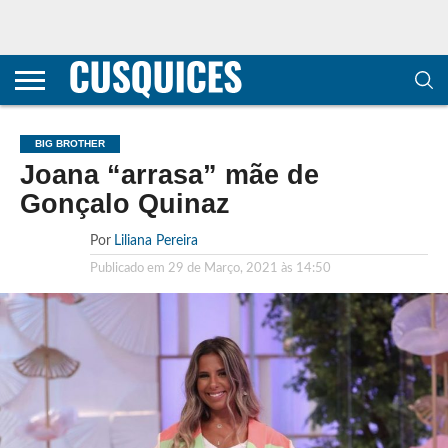
CONTACTOS
HOME
POLÍTICA DE
SOBRE
TERMOS E
TRANSPARÊNCIA
PRIVACIDADE
NÓS
CONDIÇÕES
E
E COOKIES
METODOLOGIA
BIG BROTHER
Joana “arrasa” mãe de
Gonçalo Quinaz
Por
Liliana Pereira
Publicado em
29 de Março, 2021 às 14:50