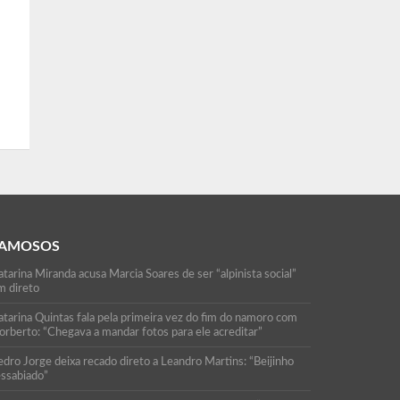
AMOSOS
tarina Miranda acusa Marcia Soares de ser “alpinista social”
m direto
atarina Quintas fala pela primeira vez do fim do namoro com
orberto: “Chegava a mandar fotos para ele acreditar”
edro Jorge deixa recado direto a Leandro Martins: “Beijinho
essabiado”