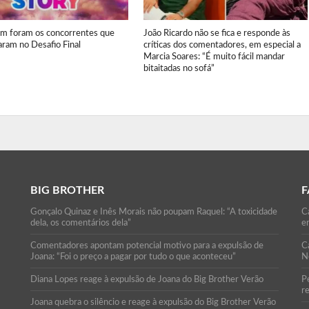
em foram os concorrentes que
João Ricardo não se fica e responde às
aram no Desafio Final
críticas dos comentadores, em especial a
Marcia Soares: “É muito fácil mandar
bitaitadas no sofá”
BIG BROTHER
F
Gonçalo Quinaz e Inês Morais não poupam Raquel: “A toxicidade
Ca
dela, os comentários dela”
e
Comentadores apontam potencial motivo para a expulsão de
C
Joana: “Foi o preço a pagar por tudo o que aconteceu”
N
Diana Lopes reage à expulsão de Joana do Big Brother Verão
P
r
Joana quebra o silêncio e reage à expulsão do Big Brother Verão