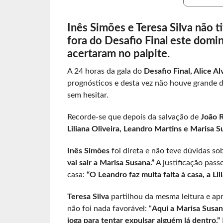
Inês Simões e Teresa Silva não 
fora do Desafio Final este domin
acertaram no palpite.
A 24 horas da gala do
Desafio Final, Alice Al
prognósticos e desta vez não houve grande 
sem hesitar.
Recorde-se que depois da salvação de
João 
Liliana Oliveira, Leandro Martins e Marisa S
Inês Simões
foi direta e não teve dúvidas s
vai sair a Marisa Susana.”
A justificação pass
casa:
“O Leandro faz muita falta à casa, a Lil
Teresa Silva
partilhou da mesma leitura e ap
não foi nada favorável: “
Aqui a Marisa Susana
joga para tentar expulsar alguém lá dentro.”