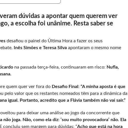
tiveram dúvidas a apontar quem querem ver
go, a escolha foi unânime. Resta saber se
ves
desafiou o painel do Última Hora a fazer os seus
debate.
Inês Simões e Teresa Silva
apontaram o mesmo nome
Ricardo
na passada terça-feira, continuaram em risco:
Nufla,
usana.
obre quem quer ver fora do
Desafio Final
:
“A minha aposta é que
ou pelo valor que os restantes nomeados têm para a dinâmica da
iana igual. Portanto, acredito que a Flávia também não vai sair.”
roveitou para deixar uma análise ao jogo da concorrente que
 não joga. Não, como ela diz: ‘sou muito provocadora’ não. Ela
E concluiu sem margem para dúvidas: “
Acho que está na hora