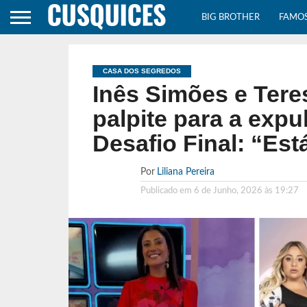
BIG BROTHER
FAMO
CASA DOS SEGREDOS
Inês Simões e Tere
palpite para a exp
Desafio Final: “Est
Por
Liliana Pereira
Publicado em
6 de Junho, 2026 às 19:27