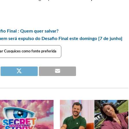
o Final : Quem quer salvar?
m será expulso do Desafio Final este domingo [7 de junho]
ar Cusquices como fonte preferida