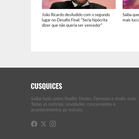
João Ricardo desiludido com o segundo
Saiba qu
lugar no Desafio Final: “Seria hipócrita
mais lucr
dizer que não queria ser vencedor”
Saiba tudo sobre Reality Shows, Famosos e muito mais.
Todas as notícias, novidades, concorrentes e
acontecimentos ao minuto.