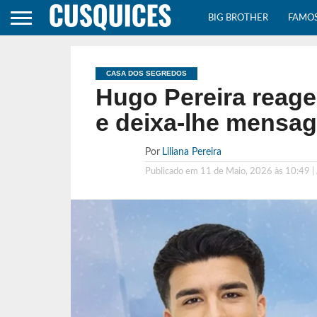
BIG BROTHER
FAMO
CASA DOS SEGREDOS
Hugo Pereira reage
e deixa-lhe mensa
Por
Liliana Pereira
Publicado em
11 de Maio, 2026 às 10:49
|