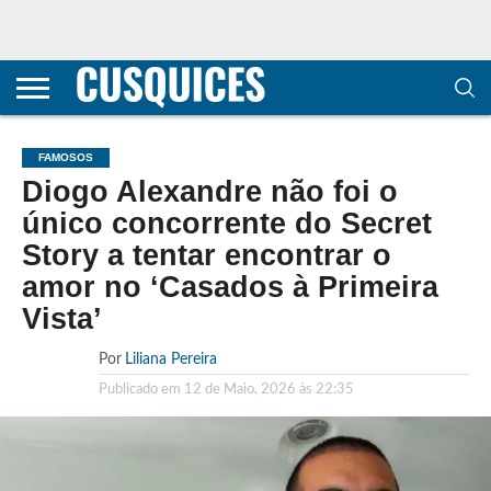
CONTACTOS
HOME
POLÍTICA DE
SOBRE
TERMOS E
TRANSPARÊNCIA
PRIVACIDADE
NÓS
CONDIÇÕES
E
E COOKIES
METODOLOGIA
FAMOSOS
Diogo Alexandre não foi o
único concorrente do Secret
Story a tentar encontrar o
amor no ‘Casados à Primeira
Vista’
Por
Liliana Pereira
Publicado em
12 de Maio, 2026 às 22:35