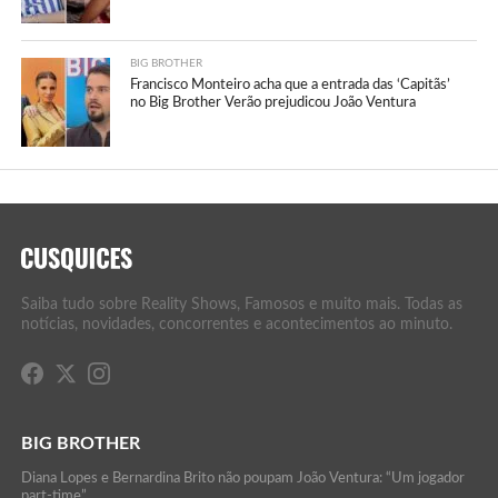
BIG BROTHER
Francisco Monteiro acha que a entrada das ‘Capitãs’
no Big Brother Verão prejudicou João Ventura
Saiba tudo sobre Reality Shows, Famosos e muito mais. Todas as
notícias, novidades, concorrentes e acontecimentos ao minuto.
BIG BROTHER
Diana Lopes e Bernardina Brito não poupam João Ventura: “Um jogador
part-time”