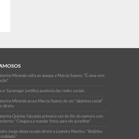
AMOSOS
atarina Miranda volta ao ataque a Marcia Soares: “É uma sem
oção”
ra ‘Saramaga’ justifica ausência das redes sociais
tarina Miranda acusa Marcia Soares de ser “alpinista social”
m direto
atarina Quintas fala pela primeira vez do fim do namoro com
orberto: “Chegava a mandar fotos para ele acreditar”
edro Jorge deixa recado direto a Leandro Martins: “Beijinho
essabiado”