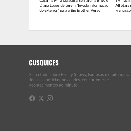
Catarina Miranda acusa Bernardina Brito e
TVI faz 
Diana Lopes de terem “levado informação
All Stars
do exterior” para o Big Brother Verão
Francisc
Saiba tudo sobre Reality Shows, Famosos e muito mais.
Todas as notícias, novidades, concorrentes e
acontecimentos ao minuto.