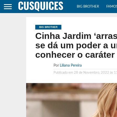
BIG BROTHER
FAMO
BIG BROTHER
Cinha Jardim ‘arra
se dá um poder a 
conhecer o caráter
Por
Liliana Pereira
Publicado em
28 de Novembro, 2022 às 1