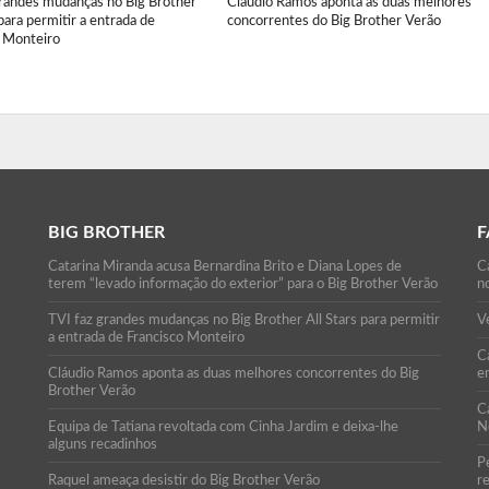
grandes mudanças no Big Brother
Cláudio Ramos aponta as duas melhores
 para permitir a entrada de
concorrentes do Big Brother Verão
o Monteiro
BIG BROTHER
F
Catarina Miranda acusa Bernardina Brito e Diana Lopes de
C
terem “levado informação do exterior” para o Big Brother Verão
n
TVI faz grandes mudanças no Big Brother All Stars para permitir
Ve
a entrada de Francisco Monteiro
Ca
Cláudio Ramos aponta as duas melhores concorrentes do Big
e
Brother Verão
C
Equipa de Tatiana revoltada com Cinha Jardim e deixa-lhe
N
alguns recadinhos
P
Raquel ameaça desistir do Big Brother Verão
r