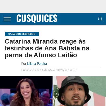
CONTACTOS
HOME
POLÍTICA DE
SOBRE
TERMOS E
TRANSPARÊNCIA
PRIVACIDADE
NÓS
CONDIÇÕES
E
E COOKIES
METODOLOGIA
CASA DOS SEGREDOS
Catarina Miranda reage às
festinhas de Ana Batista na
perna de Afonso Leitão
Por
Liliana Pereira
Publicado em
14 de Maio, 2026 às 14:55