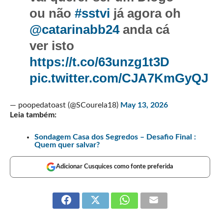
ou não
#sstvi
já agora oh
@catarinabb24
anda cá
ver isto
https://t.co/63unzg1t3D
pic.twitter.com/CJA7KmGyQJ
— poopedatoast (@SCourela18)
May 13, 2026
Leia também:
Sondagem Casa dos Segredos – Desafio Final :
Quem quer salvar?
Adicionar Cusquices como fonte preferida