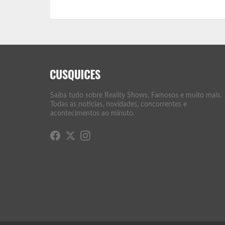
Saiba tudo sobre Reality Shows, Famosos e muito mais.
Todas as notícias, novidades, concorrentes e
acontecimentos ao minuto.