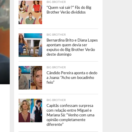
BIG BROTHER
“Quem vai sair?” Fãs do Big
Brother Verão divididos
BIG BROTHER
Bernardina Brito e Diana Lopes
apontam quem devia ser
expulso do Big Brother Verão
deste domingo
BIG BROTHER
Cândido Pereira aponta o dedo
a Joana: “Acho um bocadinho
feio”
BIG BROTHER
Capitãs confessam surpresa
com relação entre Miguel e
Mariana Sá: “Venho com uma
opinião completamente
diferente”