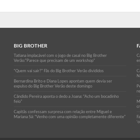
BIG BROTHER
F
Tatiana implacável com o jogo de casal no Big Brother
Ca
Verão:”Parece que precisam de um workshop”
e
“Quem vai sair?” Fãs do Big Brother Verão divididos
C
N
Bernardina Brito e Diana Lopes apontam quem devia ser
expulso do Big Brother Verão deste domingo
P
r
Cândido Pereira aponta o dedo a Joana: “Acho um bocadinho
feio”
M
c
Capitãs confessam surpresa com relação entre Miguel e
Mariana Sá: “Venho com uma opinião completamente diferente”
F
‘o