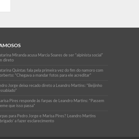
AMOSOS
tarina Miranda acusa Marcia Soares de ser “alpinista social”
m direto
atarina Quintas fala pela primeira vez do fim do namoro com
orberto: “Chegava a mandar fotos para ele acreditar”
edro Jorge deixa recado direto a Leandro Martins: “Beijinho
essabiado”
arisa Pires responde às farpas de Leandro Martins: “Passem
reme que isso passa”
arpas para Pedro Jorge e Marisa Pires? Leandro Martins
brigado’ a fazer esclarecimento