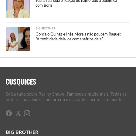
Joana fala sobre reação do namorado à polémica
com Boris
BIG BROTHER
Gonçalo Quinaz e Inês Morais não poupam Raquel:
“A toxicidade dela, os comentários dela”
Saiba tudo sobre Reality Shows, Famosos e muito mais. Todas as
notícias, novidades, concorrentes e acontecimentos ao minuto.
BIG BROTHER