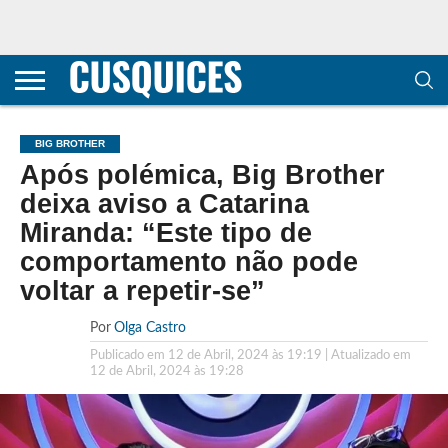
CONTACTOS
HOME
POLÍTICA DE
SOBRE
TERMOS E
TRANSPARÊNCIA
PRIVACIDADE
NÓS
CONDIÇÕES
E
E COOKIES
METODOLOGIA
BIG BROTHER
Após polémica, Big Brother
deixa aviso a Catarina
Miranda: “Este tipo de
comportamento não pode
voltar a repetir-se”
Por
Olga Castro
Publicado em
12 de Abril, 2024 às 19:19
| Atualizado em
12 de Abril, 2024 às 19:28