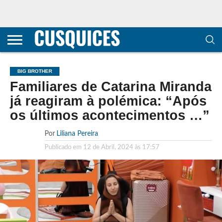
CONTACTOS
HOME
POLÍTICA DE
SOBRE
TERMOS E
TRANSPARÊNCIA
PRIVACIDADE
NÓS
CONDIÇÕES
E
E COOKIES
METODOLOGIA
BIG BROTHER
Familiares de Catarina Miranda
já reagiram à polémica: “Após
os últimos acontecimentos …”
Por
Liliana Pereira
Publicado em
12 de Abril, 2024 às 17:57