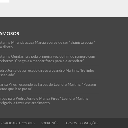
AMOSOS
tarina Miranda acusa Marcia Soares de ser “alpinista social”
m direto
atarina Quintas fala pela primeira vez do fim do namoro com
orberto: “Chegava a mandar fotos para ele acreditar”
edro Jorge deixa recado direto a Leandro Martins: “Beijinho
essabiado”
arisa Pires responde às farpas de Leandro Martins: “Passem
reme que isso passa”
arpas para Pedro Jorge e Marisa Pires? Leandro Martins
brigado’ a fazer esclarecimento
PRIVACIDADE E COOKIES
SOBRE NÓS
TERMOS E CONDIÇÕES