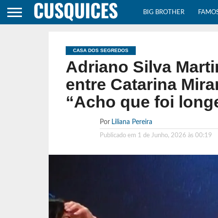
BIG BROTHER
FAMO
CASA DOS SEGREDOS
Adriano Silva Mart
entre Catarina Mira
“Acho que foi long
Por
Liliana Pereira
Publicado em
1 de Junho, 2026 às 00:19