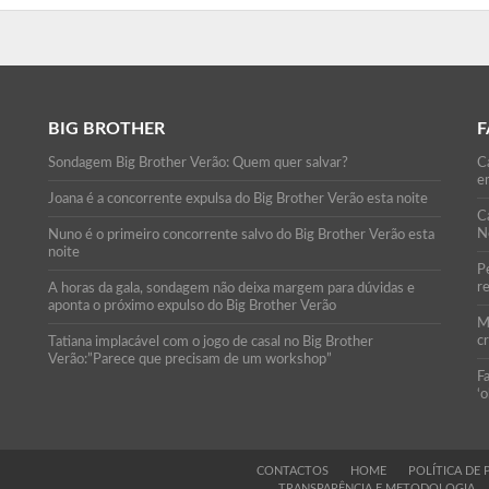
BIG BROTHER
F
Sondagem Big Brother Verão: Quem quer salvar?
Ca
e
Joana é a concorrente expulsa do Big Brother Verão esta noite
C
N
Nuno é o primeiro concorrente salvo do Big Brother Verão esta
noite
P
r
A horas da gala, sondagem não deixa margem para dúvidas e
aponta o próximo expulso do Big Brother Verão
M
c
Tatiana implacável com o jogo de casal no Big Brother
Verão:”Parece que precisam de um workshop”
F
‘o
CONTACTOS
HOME
POLÍTICA DE 
TRANSPARÊNCIA E METODOLOGIA