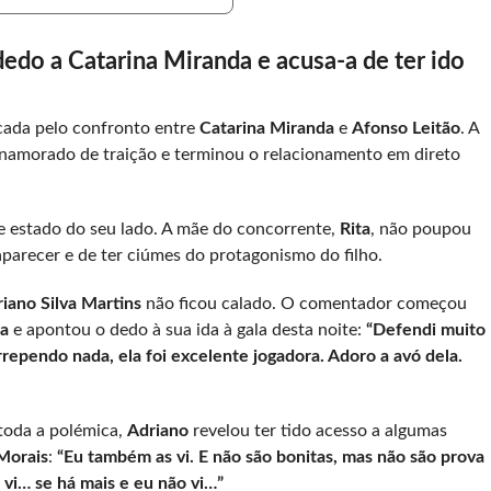
dedo a Catarina Miranda e acusa-a de ter ido
cada pelo confronto entre
Catarina Miranda
e
Afonso Leitão
. A
 namorado de traição e terminou o relacionamento em direto
e estado do seu lado. A mãe do concorrente,
Rita
, não poupou
aparecer e de ter ciúmes do protagonismo do filho.
iano Silva Martins
não ficou calado. O comentador começou
na
e apontou o dedo à sua ida à gala desta noite:
“Defendi muito
ependo nada, ela foi excelente jogadora. Adoro a avó dela.
toda a polémica,
Adriano
revelou ter tido acesso a algumas
Morais
:
“Eu também as vi. E não são bonitas, mas não são prova
 vi… se há mais e eu não vi…”