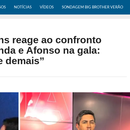
SOS
NOTÍCIAS
VÍDEOS
SONDAGEM BIG BROTHER VERÃO
ins reage ao confronto
nda e Afonso na gala:
e demais”