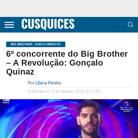
CONTACTOS
HOME
POLÍTICA DE
SOBRE
TERMOS E
TRANSPARÊNCIA
PRIVACIDADE
NÓS
CONDIÇÕES
E
E COOKIES
METODOLOGIA
BIG BROTHER - DUPLO IMPACTO
6º concorrente do Big Brother
– A Revolução: Gonçalo
Quinaz
Por
Liliana Pereira
Publicado em
3 de Janeiro, 2021 às 23:02