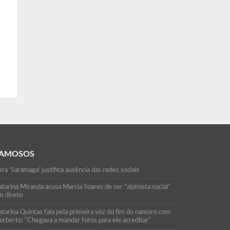
AMOSOS
ra ‘Saramaga’ justifica ausência das redes sociais
tarina Miranda acusa Marcia Soares de ser “alpinista social”
m direto
atarina Quintas fala pela primeira vez do fim do namoro com
orberto: “Chegava a mandar fotos para ele acreditar”