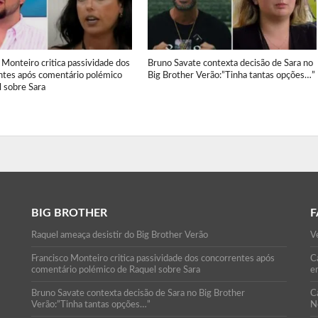
 Monteiro critica passividade dos
Bruno Savate contexta decisão de Sara no
ntes após comentário polémico
Big Brother Verão:”Tinha tantas opções…”
 sobre Sara
BIG BROTHER
F
Raquel ameaça desistir do Big Brother Verão
Ve
Francisco Monteiro critica passividade dos concorrentes após
Ca
comentário polémico de Raquel sobre Sara
e
Bruno Savate contexta decisão de Sara no Big Brother
C
Verão:”Tinha tantas opções…”
N