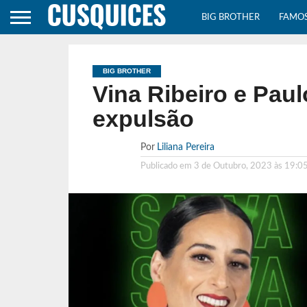
BIG BROTHER
FAMO
BIG BROTHER
Vina Ribeiro e Pau
expulsão
Por
Liliana Pereira
Publicado em
3 de Outubro, 2023 às 19:0