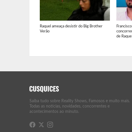
Raquel ameaça desistir do Big Brother
Francisco
Verão
concorre
de Raquel
Saiba tudo sobre Reality Shows, Famosos e muito mais.
Todas as notícias, novidades, concorrentes e
acontecimentos ao minuto.