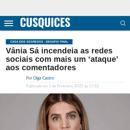
CONTACTOS
HOME
POLÍTICA DE
SOBRE
TERMOS E
TRANSPARÊNCIA
PRIVACIDADE
NÓS
CONDIÇÕES
E
E COOKIES
METODOLOGIA
CASA DOS SEGREDOS - DESAFIO FINAL
Vânia Sá incendeia as redes
sociais com mais um ‘ataque’
aos comentadores
Por
Olga Castro
Publicado em
5 de Fevereiro, 2025 às 17:32