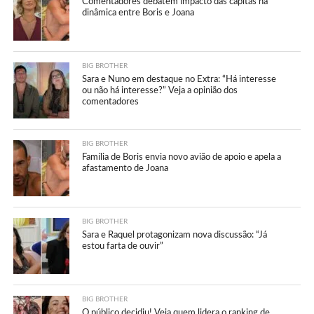
Comentadores debatem impacto das capitãs na
dinâmica entre Boris e Joana
BIG BROTHER
Sara e Nuno em destaque no Extra: “Há interesse
ou não há interesse?” Veja a opinião dos
comentadores
BIG BROTHER
Família de Boris envia novo avião de apoio e apela a
afastamento de Joana
BIG BROTHER
Sara e Raquel protagonizam nova discussão: “Já
estou farta de ouvir”
BIG BROTHER
O público decidiu! Veja quem lidera o ranking de