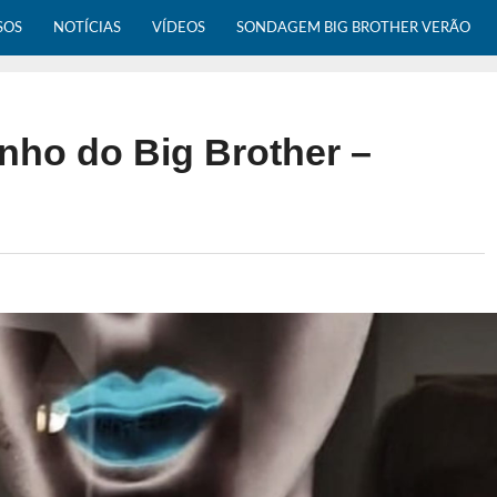
SOS
NOTÍCIAS
VÍDEOS
SONDAGEM BIG BROTHER VERÃO
inho do Big Brother –