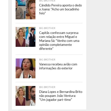
BIG BROTHER
Cândido Pereira aponta o dedo
a Joana: “Acho um bocadinho
feio”
BIG BROTHER
Capitãs confessam surpresa
com relação entre Miguel e
Mariana Sá: “Venho com uma
opinião completamente
diferente”
BIG BROTHER
Vanessa recebeu avião com
informações do exterior
BIG BROTHER
Diana Lopes e Bernardina Brito
não poupam João Ventura:
“Um jogador part-time”