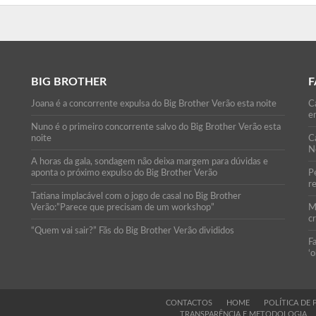
BIG BROTHER
F
Joana é a concorrente expulsa do Big Brother Verão esta noite
Ca
e
Nuno é o primeiro concorrente salvo do Big Brother Verão esta
noite
C
N
A horas da gala, sondagem não deixa margem para dúvidas e
aponta o próximo expulso do Big Brother Verão
P
r
Tatiana implacável com o jogo de casal no Big Brother
Verão:”Parece que precisam de um workshop”
M
c
“Quem vai sair?” Fãs do Big Brother Verão divididos
F
‘o
CONTACTOS
HOME
POLÍTICA DE 
TRANSPARÊNCIA E METODOLOGIA