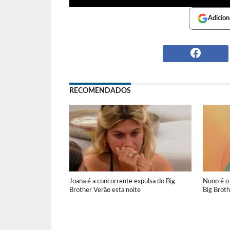
Adicion
RECOMENDADOS
Joana é a concorrente expulsa do Big
Nuno é o
Brother Verão esta noite
Big Broth