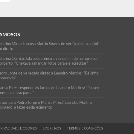
AMOSOS
tarina Miranda acusa Marcia Soares de ser “alpinista social”
m direto
atarina Quintas fala pela primeira vez do fim do namoro com
orberto: “Chegava a mandar fotos para ele acreditar”
edro Jorge deixa recado direto a Leandro Martins: “Beijinho
essabiado”
arisa Pires responde às farpas de Leandro Martins: “Passem
reme que isso passa”
arpas para Pedro Jorge e Marisa Pires? Leandro Martins
brigado’ a fazer esclarecimento
PRIVACIDADE E COOKIES
SOBRE NÓS
TERMOS E CONDIÇÕES