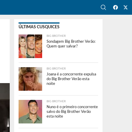
ÚLTIMAS CUSQUICES
BIG BROTHER
Sondagem Big Brother Verão:
Quem quer salvar?
BIG BROTHER
Joana é a concorrente expulsa
do Big Brother Verão esta
noite
BIG BROTHER
Nuno é o primeiro concorrente
salvo do Big Brother Verão
esta noite