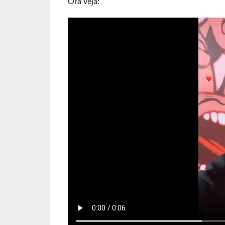
Ora veja: