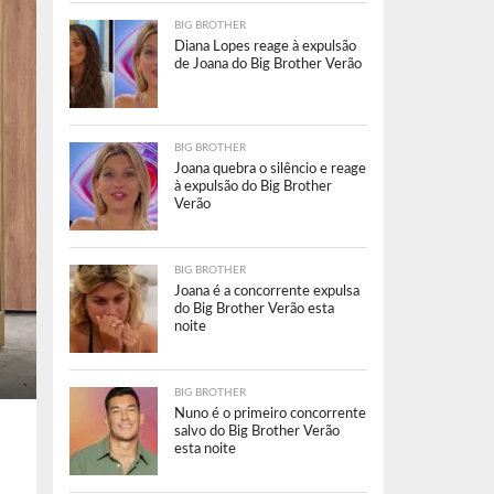
BIG BROTHER
Diana Lopes reage à expulsão
de Joana do Big Brother Verão
BIG BROTHER
Joana quebra o silêncio e reage
à expulsão do Big Brother
Verão
BIG BROTHER
Joana é a concorrente expulsa
do Big Brother Verão esta
noite
BIG BROTHER
Nuno é o primeiro concorrente
salvo do Big Brother Verão
esta noite