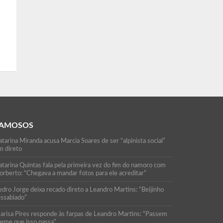
AMOSOS
tarina Miranda acusa Marcia Soares de ser “alpinista social”
m direto
atarina Quintas fala pela primeira vez do fim do namoro com
orberto: “Chegava a mandar fotos para ele acreditar”
edro Jorge deixa recado direto a Leandro Martins: “Beijinho
essabiado”
arisa Pires responde às farpas de Leandro Martins: “Passem
reme que isso passa”