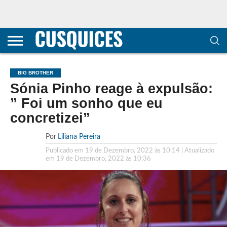
CONTACTOS
HOME
POLÍTICA DE
SOBRE
TERMOS E
TRANSPARÊNCIA
PRIVACIDADE
NÓS
CONDIÇÕES
E
E COOKIES
METODOLOGIA
BIG BROTHER
Sónia Pinho reage à expulsão:
” Foi um sonho que eu
concretizei”
Por
Liliana Pereira
Publicado em
19 de Dezembro, 2022 às 10:14
| Atualizado
em
19 de Dezembro, 2022 às 10:36