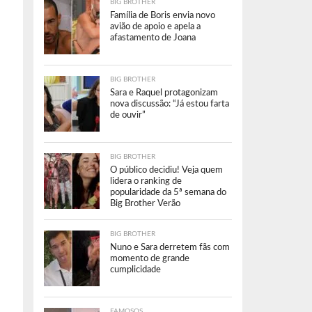
BIG BROTHER
Família de Boris envia novo
avião de apoio e apela a
afastamento de Joana
BIG BROTHER
Sara e Raquel protagonizam
nova discussão: “Já estou farta
de ouvir”
BIG BROTHER
O público decidiu! Veja quem
lidera o ranking de
popularidade da 5ª semana do
Big Brother Verão
BIG BROTHER
Nuno e Sara derretem fãs com
momento de grande
cumplicidade
FAMOSOS