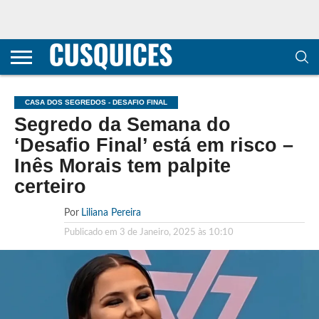
CONTACTOS
HOME
POLÍTICA DE
SOBRE
TERMOS E
TRANSPARÊNCIA
PRIVACIDADE
NÓS
CONDIÇÕES
E
E COOKIES
METODOLOGIA
CASA DOS SEGREDOS - DESAFIO FINAL
Segredo da Semana do
‘Desafio Final’ está em risco –
Inês Morais tem palpite
certeiro
Por
Liliana Pereira
Publicado em
3 de Janeiro, 2025 às 10:10