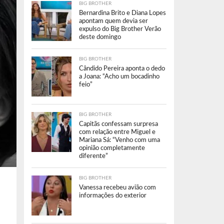
BIG BROTHER
Bernardina Brito e Diana Lopes
apontam quem devia ser
expulso do Big Brother Verão
deste domingo
BIG BROTHER
Cândido Pereira aponta o dedo
a Joana: “Acho um bocadinho
feio”
BIG BROTHER
Capitãs confessam surpresa
com relação entre Miguel e
Mariana Sá: “Venho com uma
opinião completamente
diferente”
BIG BROTHER
Vanessa recebeu avião com
informações do exterior