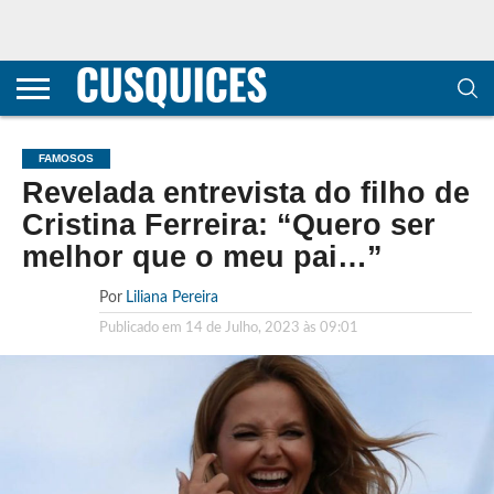
CONTACTOS
HOME
POLÍTICA DE
SOBRE
TERMOS E
TRANSPARÊNCIA
PRIVACIDADE
NÓS
CONDIÇÕES
E
E COOKIES
METODOLOGIA
FAMOSOS
Revelada entrevista do filho de
Cristina Ferreira: “Quero ser
melhor que o meu pai…”
Por
Liliana Pereira
Publicado em
14 de Julho, 2023 às 09:01