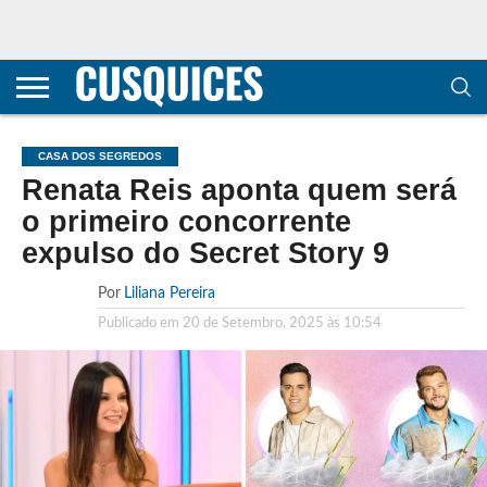
CONTACTOS
HOME
POLÍTICA DE
SOBRE
TERMOS E
TRANSPARÊNCIA
PRIVACIDADE
NÓS
CONDIÇÕES
E
E COOKIES
METODOLOGIA
CASA DOS SEGREDOS
Renata Reis aponta quem será
o primeiro concorrente
expulso do Secret Story 9
Por
Liliana Pereira
Publicado em
20 de Setembro, 2025 às 10:54