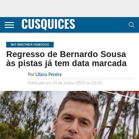
CONTACTOS
HOME
POLÍTICA DE
SOBRE
TERMOS E
TRANSPARÊNCIA
PRIVACIDADE
NÓS
CONDIÇÕES
E
E COOKIES
METODOLOGIA
BIG BROTHER FAMOSOS
Regresso de Bernardo Sousa
às pistas já tem data marcada
Por
Liliana Pereira
Publicado em
10 de Junho, 2022 às 23:50