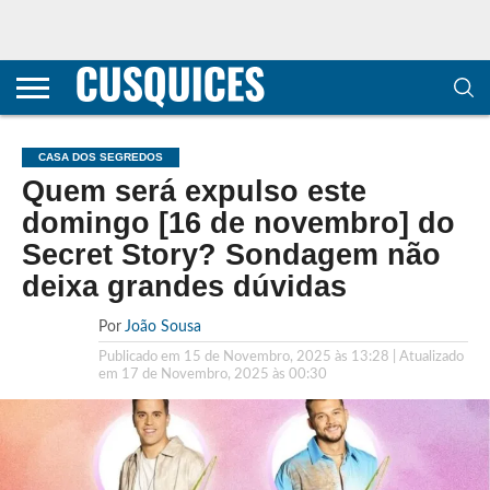
CONTACTOS
HOME
POLÍTICA DE
SOBRE
TERMOS E
TRANSPARÊNCIA
PRIVACIDADE
NÓS
CONDIÇÕES
E
E COOKIES
METODOLOGIA
CASA DOS SEGREDOS
Quem será expulso este
domingo [16 de novembro] do
Secret Story? Sondagem não
deixa grandes dúvidas
Por
João Sousa
Publicado em
15 de Novembro, 2025 às 13:28
| Atualizado
em
17 de Novembro, 2025 às 00:30