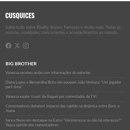
Saiba tudo sobre Reality Shows, Famosos e muito mais. Todas as
notícias, novidades, concorrentes e acontecimentos ao minuto.
BIG BROTHER
Vanessa recebeu avião com informações do exterior
Diana Lopes e Bernardina Brito não poupam João Ventura: “Um jogador
part-time”
Vanessa expõe ‘crush’ de Raquel por comentador da TVI
Comentadores debatem impacto das capitãs na dinâmica entre Boris e
Joana
Sara e Nuno em destaque no Extra: “Há interesse ou não há interesse?”
Veja a opinião dos comentadores