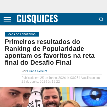
CONTACTOS
HOME
POLÍTICA DE
SOBRE
TERMOS E
TRANSPARÊNCIA
PRIVACIDADE
NÓS
CONDIÇÕES
E
E COOKIES
METODOLOGIA
CASA DOS SEGREDOS
Primeiros resultados do
Ranking de Popularidade
apontam os favoritos na reta
final do Desafio Final
Por
Liliana Pereira
Publicado em
25 de Junho, 2026 às 08:25
| Atualizado em
25 de Junho, 2026 às 13:22