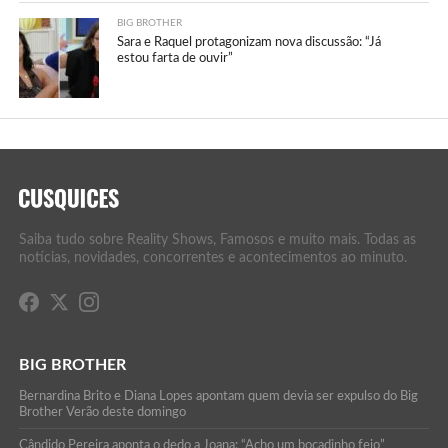
BIG BROTHER
Sara e Raquel protagonizam nova discussão: “Já
estou farta de ouvir”
Saiba tudo sobre Reality Shows, Famosos e muito mais. Todas as
notícias, novidades, concorrentes e acontecimentos ao minuto.
BIG BROTHER
Bernardina Brito e Diana Lopes apontam quem devia ser expulso do Big
Brother Verão deste domingo
Cândido Pereira aponta o dedo a Joana: “Acho um bocadinho feio”