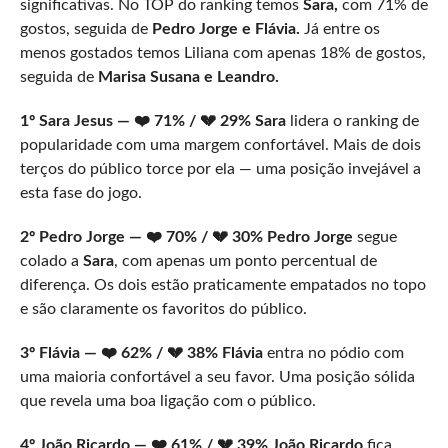
significativas. No TOP do ranking temos
Sara,
com 71% de
gostos, seguida de
Pedro Jorge e Flávia.
Já entre os
menos gostados temos Liliana com apenas 18% de gostos,
seguida de
Marisa Susana e Leandro.
1º Sara Jesus — ❤️ 71% / 💔 29%
Sara
lidera o ranking de
popularidade com uma margem confortável. Mais de dois
terços do público torce por ela — uma posição invejável a
esta fase do jogo.
2º Pedro Jorge — ❤️ 70% / 💔 30%
Pedro Jorge
segue
colado a
Sara
, com apenas um ponto percentual de
diferença. Os dois estão praticamente empatados no topo
e são claramente os favoritos do público.
3º Flávia — ❤️ 62% / 💔 38%
Flávia
entra no pódio com
uma maioria confortável a seu favor. Uma posição sólida
que revela uma boa ligação com o público.
4º João Ricardo — ❤️ 61% / 💔 39%
João Ricardo
fica