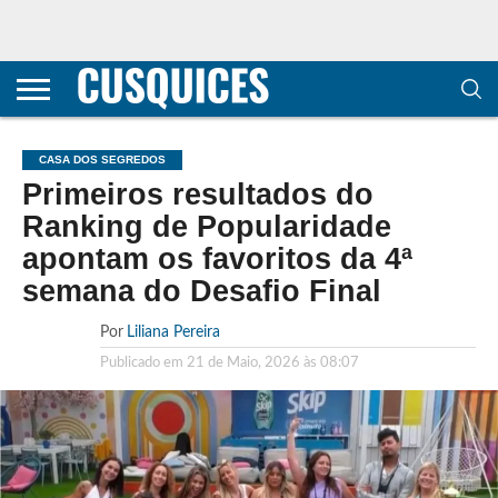
CONTACTOS
HOME
POLÍTICA DE
SOBRE
TERMOS E
TRANSPARÊNCIA
PRIVACIDADE
NÓS
CONDIÇÕES
E
E COOKIES
METODOLOGIA
CASA DOS SEGREDOS
Primeiros resultados do
Ranking de Popularidade
apontam os favoritos da 4ª
semana do Desafio Final
Por
Liliana Pereira
Publicado em
21 de Maio, 2026 às 08:07