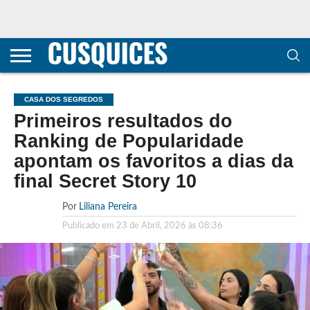
CONTACTOS
HOME
POLÍTICA DE
SOBRE
TERMOS E
TRANSPARÊNCIA
PRIVACIDADE
NÓS
CONDIÇÕES
E
E COOKIES
METODOLOGIA
CASA DOS SEGREDOS
Primeiros resultados do
Ranking de Popularidade
apontam os favoritos a dias da
final Secret Story 10
Por
Liliana Pereira
Publicado em
23 de Abril, 2026 às 08:36