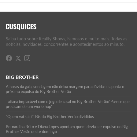
Saiba tudo sobre Reality Shows, Famosos e muito mais. Todas as
notícias, novidades, concorrentes e acontecimentos ao minuto.
BIG BROTHER
A horas da gala, sondagem não deixa margem para dúvidas e aponta o
próximo expulso do Big Brother Verão
Tatiana implacável com o jogo de casal no Big Brother Verão:”Parece que
precisam de um workshop”
“Quem vai sair?” Fãs do Big Brother Verão divididos
Bernardina Brito e Diana Lopes apontam quem devia ser expulso do Big
Brother Verão deste domingo