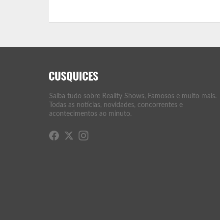
Saiba tudo sobre Reality Shows, Famosos e muito mais.
Todas as notícias, novidades, concorrentes e
acontecimentos ao minuto.