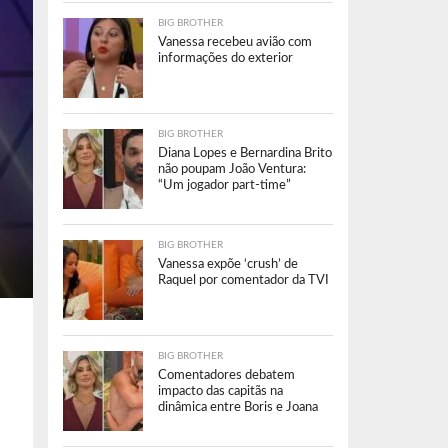
BIG BROTHER
Vanessa recebeu avião com
informações do exterior
BIG BROTHER
Diana Lopes e Bernardina Brito
não poupam João Ventura:
“Um jogador part-time”
BIG BROTHER
Vanessa expõe ‘crush’ de
Raquel por comentador da TVI
BIG BROTHER
Comentadores debatem
impacto das capitãs na
dinâmica entre Boris e Joana