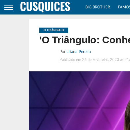
BIG BROTHER
FAMO
O TRIÂNGULO
‘O Triângulo: Conhe
Por
Liliana Pereira
Publicado em
26 de Fevereiro, 2023 às 21