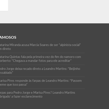
AMOSOS
tarina Miranda acusa Marcia Soares de ser “alpinista social”
m direto
atarina Quintas fala pela primeira vez do fim do namoro com
orberto: “Chegava a mandar fotos para ele acreditar”
edro Jorge deixa recado direto a Leandro Martins: “Beijinho
essabiado”
arisa Pires responde às farpas de Leandro Martins: “Passem
reme que isso passa”
arpas para Pedro Jorge e Marisa Pires? Leandro Martins
brigado’ a fazer esclarecimento