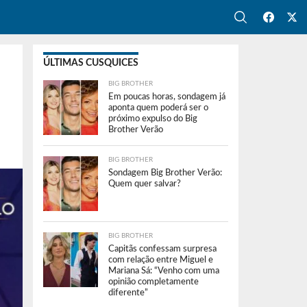
ÚLTIMAS CUSQUICES
BIG BROTHER
Em poucas horas, sondagem já
aponta quem poderá ser o
próximo expulso do Big
Brother Verão
BIG BROTHER
Sondagem Big Brother Verão:
Quem quer salvar?
BIG BROTHER
Capitãs confessam surpresa
com relação entre Miguel e
Mariana Sá: “Venho com uma
opinião completamente
diferente”