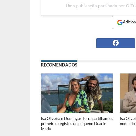
Uma publicação partilhada por O Tri
Adicion
RECOMENDADOS
Isa Oliveira e Domingos Terra partilham os
Isa Olive
primeiros registos do pequeno Duarte
nome do
Maria