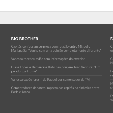
BIG BROTHER
F
Capitãs confessam surpresa com relação entre Miguel e
Ca
Mariana Sá: “Venho com uma opinião completamente diferente”
e
Vanessa recebeu avião com informações do exterior
C
N
Diana Lopes e Bernardina Brito não poupam João Ventura: “Um
jogador part-time”
P
r
Vanessa expõe ‘crush’ de Raquel por comentador da TVI
M
c
Comentadores debatem impacto das capitãs na dinâmica entre
Boris e Joana
F
‘o